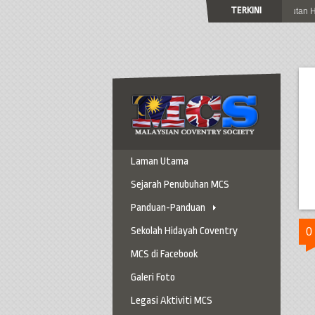
TERKINI
Jemputan Ke Sambutan Hari 
Laman Utama
Sejarah Penubuhan MCS
Panduan-Panduan
Panduan Ke Coventry
Sekolah Hidayah Coventry
Panduan Berkereta
0
MCS di Facebook
Panduan Penting
Galeri Foto
Panduan Am
Legasi Aktiviti MCS