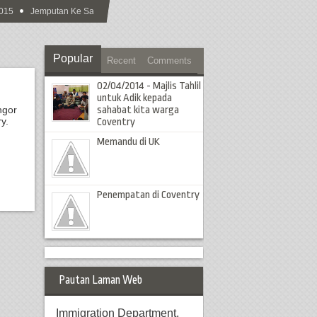
15
Jemputan Ke Sambutan Hari Raya Aidilfitri MCS 2015
Popular
Recent
Comments
02/04/2014 - Majlis Tahlil
untuk Adik kepada
ngor
sahabat kita warga
y.
Coventry
Memandu di UK
Penempatan di Coventry
Pautan Laman Web
Immigration Department,