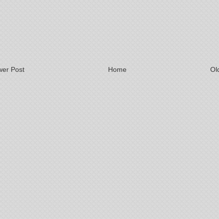
er Post
Home
Ol