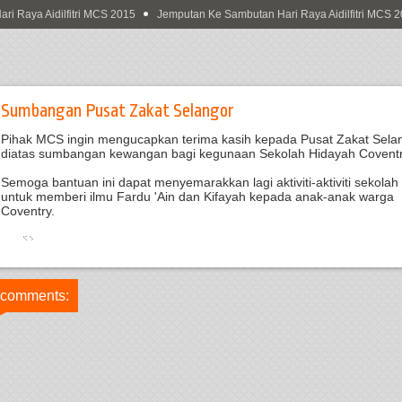
Raya Aidilfitri MCS 2015
Jemputan Ke Sambutan Hari Raya Aidilfitri MCS 20
Sumbangan Pusat Zakat Selangor
Pihak MCS ingin mengucapkan terima kasih kepada Pusat Zakat Sela
diatas sumbangan kewangan bagi kegunaan Sekolah Hidayah Coventr
Semoga bantuan ini dapat menyemarakkan lagi aktiviti-aktiviti sekolah
untuk memberi ilmu Fardu 'Ain dan Kifayah kepada anak-anak warga
Coventry.
 comments: